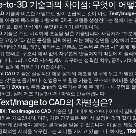
age-to-3D 기술과의 차이점: 무엇이 어
AD
 기술과 비슷한 개념으로 많이 언급되는 것이 바로 
Text/Image
능을 이용해 텍스트를 바탕으로 3차원 모델을 생성한다는 점에서는 유
과물, 활용 방식에서 뚜렷한 차이가 존재합니다.
D
 기술은 주로 시각화에 초점을 맞춘 기술입니다. 사용자가 “화분에
은 고양이”와 같은 문장을 입력하면, AI는 해당 장면을 상상하여 3
 엔터테인먼트, 게임, 메타버스 콘텐츠, 또는 빠른 컨셉 시각화에 매
메쉬 형태로, 구조적 제약 없이 자유롭게 만들어지기 때문에 예술적
니다. 그러나 CAD 시스템에서 요구하는 정확한 치수, 공차, 기하
제품 설계에 적용되기 어렵습니다.
to CAD
 기술은 실질적인 제품 설계와 제조를 염두에 두고 개발된 
는 것”을 만들기보다, 산업용으로 활용 가능한 구조적 데이터를 생성
“길이 200mm, 두께 2mm의 알루미늄 판에 두 개의 나사 구멍을 
하고, 실제 제조 가능한 CAD 파일로 만들어냅니다.
Text/Image to CAD의 차별성은?
: Text/Image to CAD
 기술은 말 그대로 텍스트나 이미지 입력을 
하는 기술입니다. 다만, 기존 연구들은 위에서 설명한 것과 같이 길이
확하게 입력해야 원하는 결과물을 얻을 수 있습니다. 이 말은 제품
공학적인 지식을 요구한다는 의미를 가지고 있습니다. 하지만, 
TRI