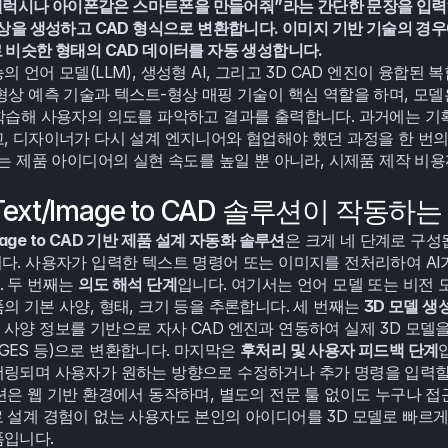
 “갤럭시나 아이폰같은 스마트폰을 만들어줘”라는 간단한 문장을 입력하
형상을 생성하고 CAD 형식으로 변환합니다. 이미지 기반 기술의 경
 비슷한 형태의 CAD 데이터를 자동 생성합니다.
 언어 모델(LLM), 생성형 AI, 그리고 3D CAD 엔진이 융합된 
형상 예측 기술과 텍스트-형상 매핑 기술이 핵심 역할을 하며, 모델
 학습해 사용자의 의도를 파악하고 결과를 출력합니다. 과거에는 
, 디자이너가 다시 설계 엔지니어와 협업해야 했던 과정을 한 번의 
이는 제품 아이디어의 실현 속도를 높일 뿐 아니라, 시제품 제작 
 Text/Image to CAD 솔루션이 작동하
Image to CAD 기반 제품 설계 자동화 솔루션
다. 사용자가 입력한 텍스트 명령어 또는 이미지를 전처리하여 AI가
 두 번째는 
의도 해석 단계
입니다. 여기서는 언어 모델 또는 비전 
의 기본 사양, 형태, 크기 등을 추론합니다. 세 번째는 
3D 모델 생
사양 정보를 기반으로 자사 CAD 엔진과 연동하여 실제 3D 모델을
 IGES 등)으로 변환합니다. 마지막은 
후처리 및 사용자 피드백 단계
링되며 사용자가 원하는 방향으로 수정하거나 추가 명령을 입력할 
션은 웹 기반 환경에서 동작하며, 별도의 전문 툴 없이도 누구나 
 설계 경험이 없는 사용자도 본인의 아이디어를 3D 모델로 빠르게 
폼입니다.